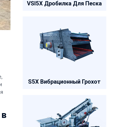
VSI5X Дробилка Для Песка
,
S5X Вибрационный Грохот
и
ия
 в