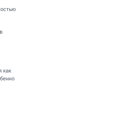
ностью
в
я как
обенно