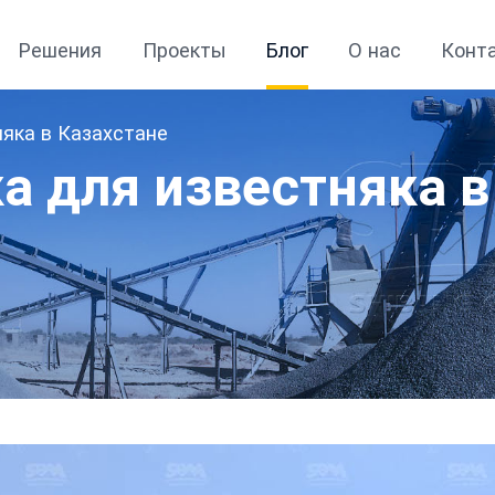
Решения
Проекты
Блог
О нас
Конт
яка в Казахстане
 для известняка в