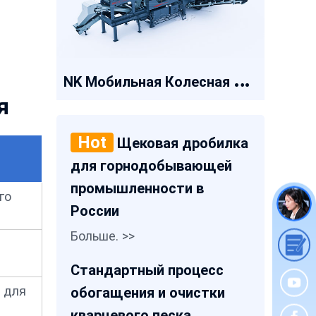
N
K Мобильная Колесная Дробилка
я
Hot
Щековая дробилка
для горнодобывающей
промышленности в
го
России
Больше. >>
Стандартный процесс
 для
обогащения и очистки
кварцевого песка