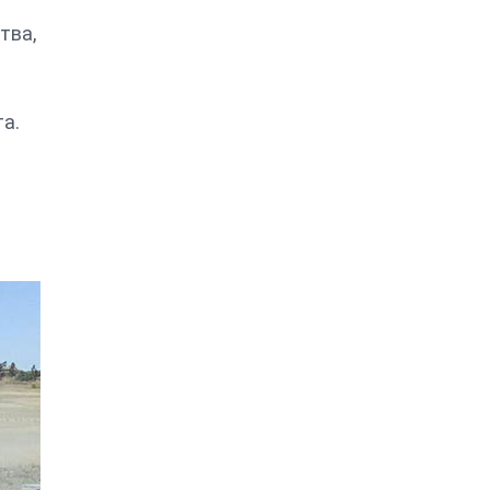
тва,
а.