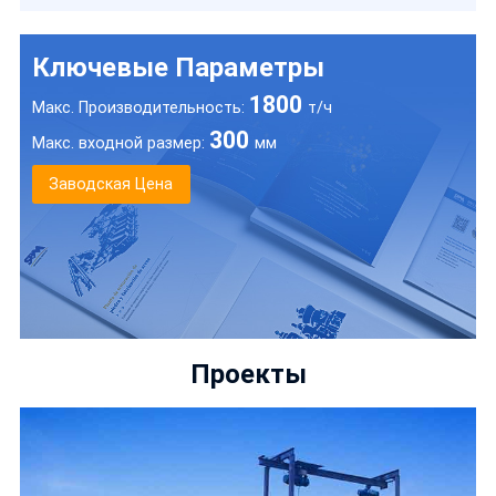
Ключевые Параметры
1800
Макс. Производительность:
т/ч
300
Макс. входной размер:
мм
Заводская Цена
Проекты