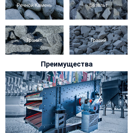
Речной Камень
Базальт
Гранит
Гравий
Преимущества