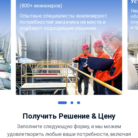
Ус
(800+ инженеров)
На
Опытные специалисты анализируют
обо
потребностей заказчика на месте и
ос
и п
подберут подходящее решение.
Получить Решение & Цену
Заполните следующую форму, и мы можем
удовлетворить любые ваши потребности, включая