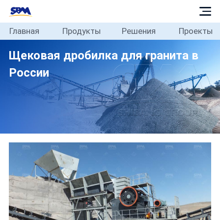
Главная
Продукты
Решения
Проекты
Главная
Щековая дробилка для гранита в
Продукты
России
Решения
Проекты
Блог
О
нас