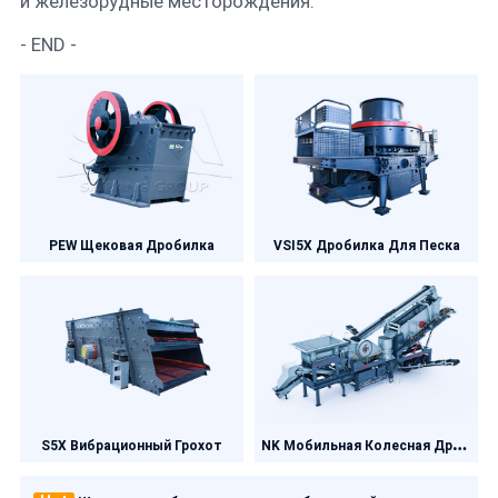
и железорудные месторождения.
- END -
PEW Щековая Дробилка
VSI5X Дробилка Для Песка
N
K Мобильная Колесная Дробилка
S5X Вибрационный Грохот