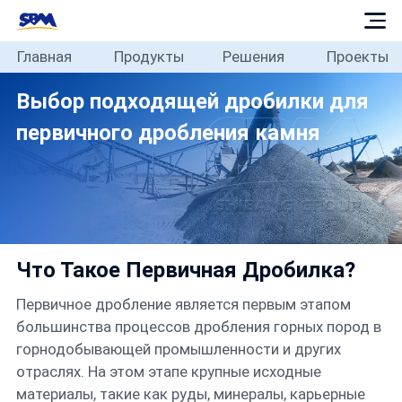
Главная
Продукты
Решения
Проекты
Главная
Выбор подходящей дробилки для
Продукты
первичного дробления камня
Решения
Проекты
Что Такое Первичная Дробилка?
Блог
Первичное дробление является первым этапом
большинства процессов дробления горных пород в
О
горнодобывающей промышленности и других
отраслях. На этом этапе крупные исходные
нас
материалы, такие как руды, минералы, карьерные