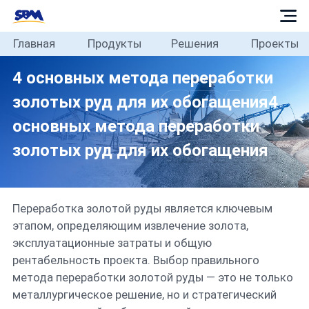
Главная
Продукты
Решения
Проекты
Главная
4 основных метода переработки
Продукты
золотых руд для их обогащения4
основных метода переработки
Решения
золотых руд для их обогащения
Проекты
Переработка золотой руды является ключевым
Блог
этапом, определяющим извлечение золота,
эксплуатационные затраты и общую
О
рентабельность проекта. Выбор правильного
метода переработки золотой руды — это не только
металлургическое решение, но и стратегический
нас