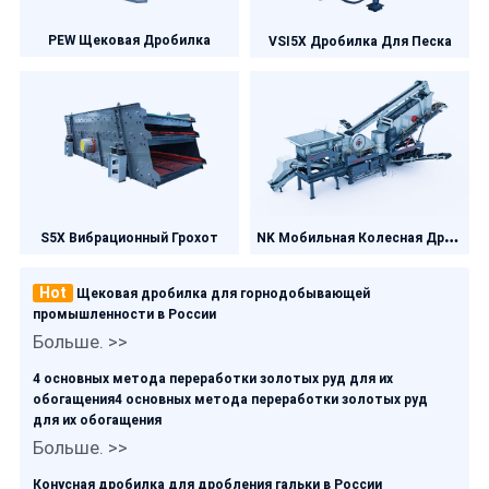
PEW Щековая Дробилка
VSI5X Дробилка Для Песка
N
K Мобильная Колесная Дробилка
S5X Вибрационный Грохот
Hot
Щековая дробилка для горнодобывающей
промышленности в России
Больше. >>
4 основных метода переработки золотых руд для их
обогащения4 основных метода переработки золотых руд
для их обогащения
Больше. >>
Конусная дробилка для дробления гальки в России