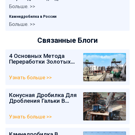
Больше. >>
Камнедробилка в России
Больше. >>
Связанные Блоги
4 Основных Метода
Переработки Золотых
Руд Для Их
Обогащения4 Основных
Узнать больше >>
Метода Переработки
Золотых Руд Для Их
Обогащения
Конусная Дробилка Для
Дробления Гальки В
России
Узнать больше >>
Камнедробилка В