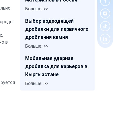
ельно
Больше. >>
Выбор подходящей
породы
дробилки для первичного
х.
дробления камня
но в
Больше. >>
Мобильная ударная
дробилка для карьеров в
Кыргызстане
ируется
Больше. >>