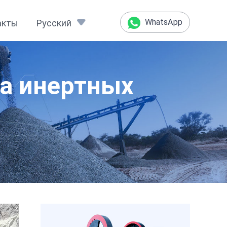
WhatsApp
акты
Русский
ва инертных