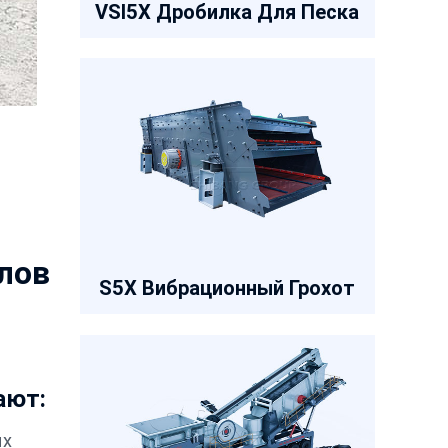
VSI5X Дробилка Для Песка
лов
S5X Вибрационный Грохот
ают:
ых