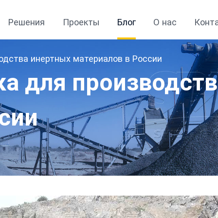
Решения
Проекты
Блог
О нас
Конт
одства инертных материалов в России
ка для производст
ссии