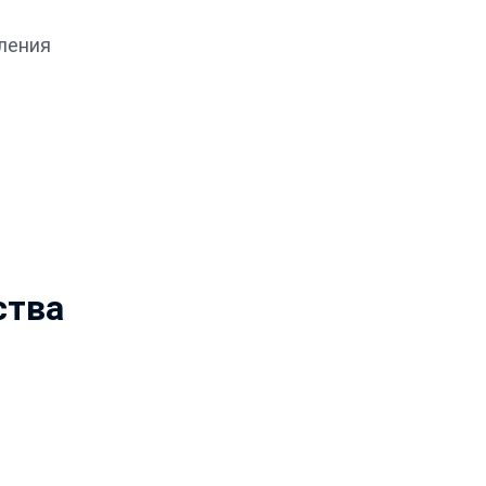
ления
е
ства