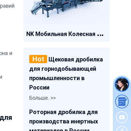
гравий
N
K Мобильная Колесная Дробилка
она и
Hot
Щековая дробилка
для горнодобывающей
и
промышленности в
России
Больше. >>
Роторная дробилка для
 для
производства инертных
материалов в России