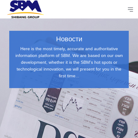
Новости
Here is the most timely, accurate and authoritative
information platform of SBM. We are based on our own
development, whether it is the SBM's hot spots or
technological innovation, we will present for you in the
first time...