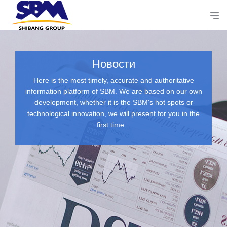
Новости
Here is the most timely, accurate and authoritative
information platform of SBM. We are based on our own
development, whether it is the SBM's hot spots or
technological innovation, we will present for you in the
first time...