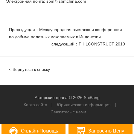
Электронная почта:
sbm@sbmchina.com
Предыдущая：Международная выставка и конференция
по добыче полезных ископаемых в Индонезии
следующий：PHILCONSTRUCT 2019
< Вернуться к списку
Авторские права © 2026 ShiBang
Карта сайта
|
Юридическая информация
|
Свяжитесь с нами
Онлайн-Помощь
Запросить Цену