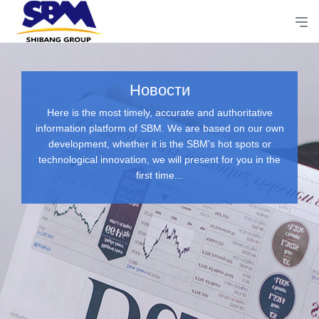
Новости
Here is the most timely, accurate and authoritative
information platform of SBM. We are based on our own
development, whether it is the SBM's hot spots or
technological innovation, we will present for you in the
first time...