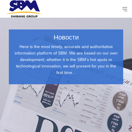
Новости
Here is the most timely, accurate and authoritative
information platform of SBM. We are based on our own
development, whether it is the SBM's hot spots or
technological innovation, we will present for you in the
first time...